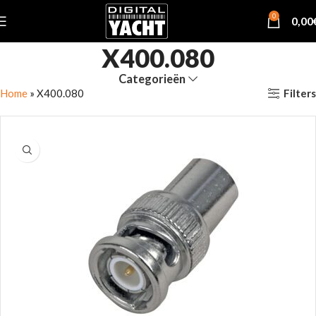
0
0,00
X400.080
Categorieën
Filters
Home
»
X400.080