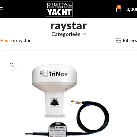
0
0,00
raystar
Categorieën
Filters
Home
»
raystar