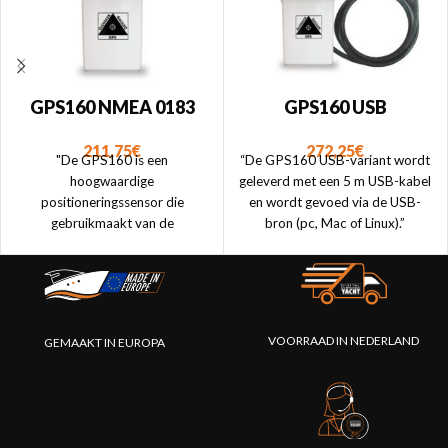
GPS160 NMEA 0183
GPS160 USB
211,75
€
272,25
€
"De GPS160 is een
“De GPS160 USB-variant wordt
hoogwaardige
geleverd met een 5 m USB-kabel
positioneringssensor die
en wordt gevoed via de USB-
gebruikmaakt van de
bron (pc, Mac of Linux).”
satellietnavigatiesystemen GPS,
Galileo, Beidou en Glonass voor
uitzonderlijke
positioneringsnauwkeurigheid en
redundantie. De GPS160 heeft
VOORRAAD IN NEDERLAND
GEMAAKT IN EUROPA
een NMEA 0183-interface."