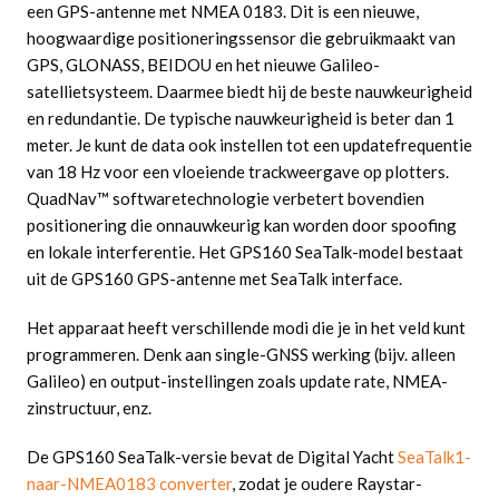
een GPS-antenne met NMEA 0183. Dit is een nieuwe,
hoogwaardige positioneringssensor die gebruikmaakt van
GPS, GLONASS, BEIDOU en het nieuwe Galileo-
satellietsysteem. Daarmee biedt hij de beste nauwkeurigheid
en redundantie. De typische nauwkeurigheid is beter dan 1
meter. Je kunt de data ook instellen tot een updatefrequentie
van 18 Hz voor een vloeiende trackweergave op plotters.
QuadNav™ softwaretechnologie verbetert bovendien
positionering die onnauwkeurig kan worden door spoofing
en lokale interferentie. Het GPS160 SeaTalk-model bestaat
uit de GPS160 GPS-antenne met SeaTalk interface.
Het apparaat heeft verschillende modi die je in het veld kunt
programmeren. Denk aan single-GNSS werking (bijv. alleen
Galileo) en output-instellingen zoals update rate, NMEA-
zinstructuur, enz.
De GPS160 SeaTalk-versie bevat de Digital Yacht
SeaTalk1-
naar-NMEA0183 converter
, zodat je oudere Raystar-