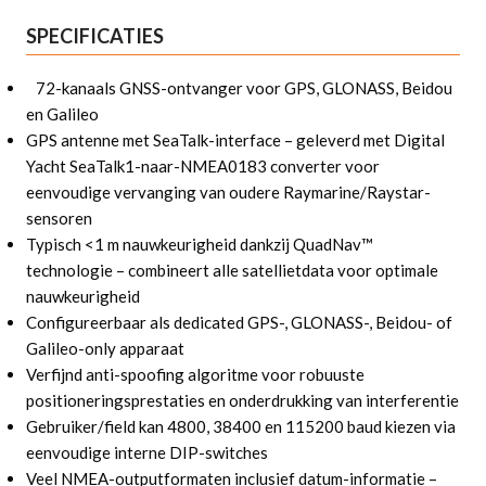
SPECIFICATIES
72-kanaals GNSS-ontvanger voor GPS, GLONASS, Beidou
en Galileo
GPS antenne met SeaTalk-interface – geleverd met Digital
Yacht SeaTalk1-naar-NMEA0183 converter voor
eenvoudige vervanging van oudere Raymarine/Raystar-
sensoren
Typisch <1 m nauwkeurigheid dankzij QuadNav™
technologie – combineert alle satellietdata voor optimale
nauwkeurigheid
Configureerbaar als dedicated GPS-, GLONASS-, Beidou- of
Galileo-only apparaat
Verfijnd anti-spoofing algoritme voor robuuste
positioneringsprestaties en onderdrukking van interferentie
Gebruiker/field kan 4800, 38400 en 115200 baud kiezen via
eenvoudige interne DIP-switches
Veel NMEA-outputformaten inclusief datum-informatie –