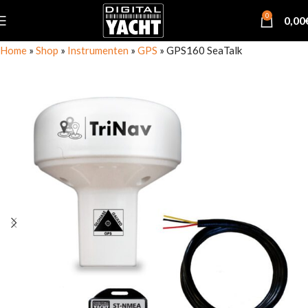
0
0,00
Home
»
Shop
»
Instrumenten
»
GPS
»
GPS160 SeaTalk