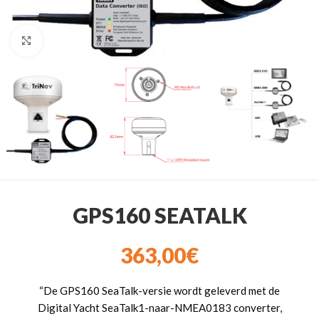
Klik om te vergroten
GPS160 SEATALK
363,00
€
“De GPS160 SeaTalk-versie wordt geleverd met de
Digital Yacht SeaTalk1-naar-NMEA0183 converter,