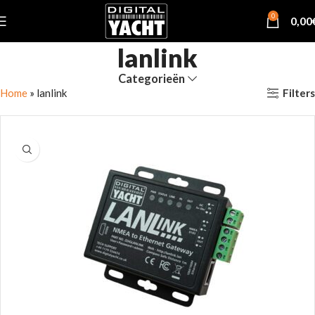
0
0,00
lanlink
Categorieën
Filters
Home
»
lanlink