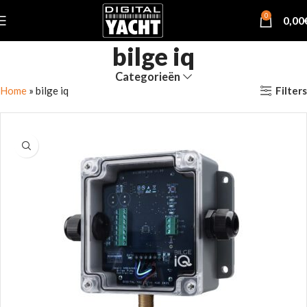
0
0,00
bilge iq
Categorieën
Filters
Home
»
bilge iq