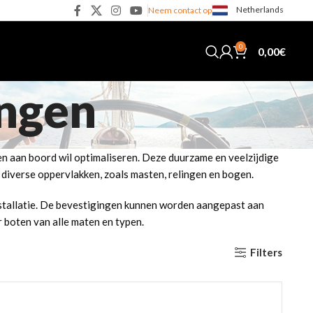
Netherlands
Neem contact op
0
0,00
€
ingen
en aan boord wil optimaliseren. Deze duurzame en veelzijdige
iverse oppervlakken, zoals masten, relingen en bogen.
nstallatie. De bevestigingen kunnen worden aangepast aan
 boten van alle maten en typen.
Filters