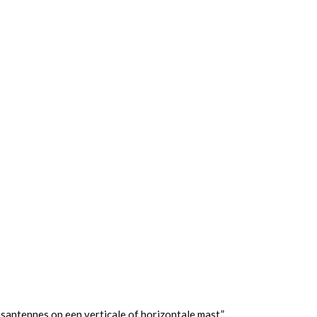
antennes op een verticale of horizontale mast.”