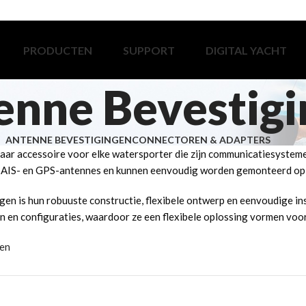
PRODUCTEN
SUPPORT
DIGITAL YACHT
enne Bevestig
ANTENNE BEVESTIGINGEN
CONNECTOREN & ADAPTERS
baar accessoire voor elke watersporter die zijn communicatiesystem
, AIS- en GPS-antennes en kunnen eenvoudig worden gemonteerd op d
gen is hun robuuste constructie, flexibele ontwerp en eenvoudige i
 en configuraties, waardoor ze een flexibele oplossing vormen voor
gen