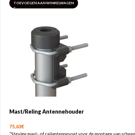
TOEVOEGEN AAN WINKELWAGEN
Mast/Reling Antennehouder
75,63
€
“Stevige mast- of railantennevoet voor de montage van scheeps