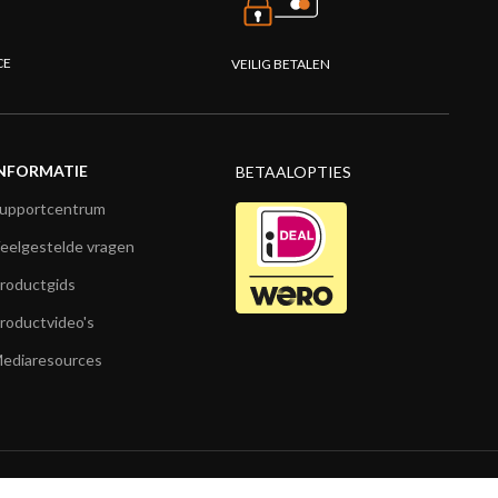
CE
VEILIG BETALEN
NFORMATIE
BETAALOPTIES
upportcentrum
eelgestelde vragen
roductgids
roductvideo's
ediaresources