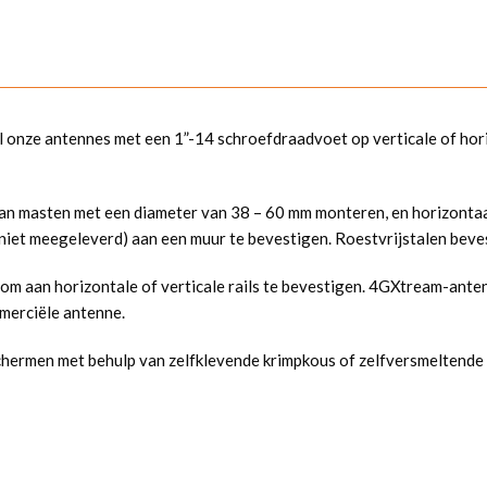
 onze antennes met een 1”-14 schroefdraadvoet op verticale of hor
t van masten met een diameter van 38 – 60 mm monteren, en horizonta
niet meegeleverd) aan een muur te bevestigen. Roestvrijstalen beve
 om aan horizontale of verticale rails te bevestigen. 4GXtream-ant
erciële antenne.
chermen met behulp van zelfklevende krimpkous of zelfversmeltende 