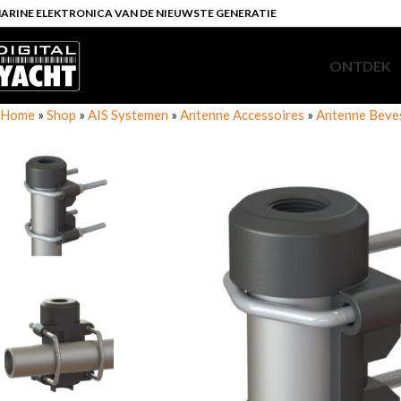
ARINE ELEKTRONICA VAN DE NIEUWSTE GENERATIE
ONTDEK
Home
»
Shop
»
AIS Systemen
»
Antenne Accessoires
»
Antenne Beve