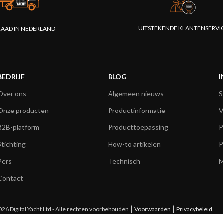
UITSTEKENDE KLANTENSERVI
AAD IN NEDERLAND
BEDRIJF
BLOG
I
Over ons
Algemeen nieuws
S
Onze producten
Productinformatie
V
B2B-platform
Producttoepassing
P
Stichting
How-to artikelen
P
Pers
Technisch
M
Contact
|
|
26 Digital Yacht Ltd - Alle rechten voorbehouden
Voorwaarden
Privacybeleid