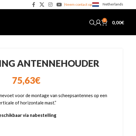
Netherlands
Neem contact op
0
0,00
€
ING ANTENNEHOUDER
75,63
€
ennevoet voor de montage van scheepsantennes op een
erticale of horizontale mast.”
eschikbaar via nabestelling