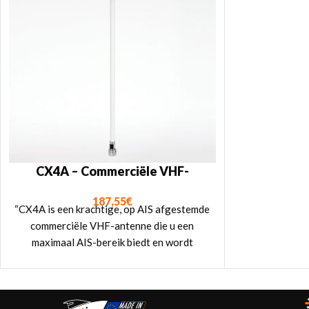
CX4A – Commerciële VHF-
antenne
187,55
€
“CX4A is een krachtige, op AIS afgestemde
commerciële VHF-antenne die u een
maximaal AIS-bereik biedt en wordt
geleverd met een SO239-
antenneconnector.”