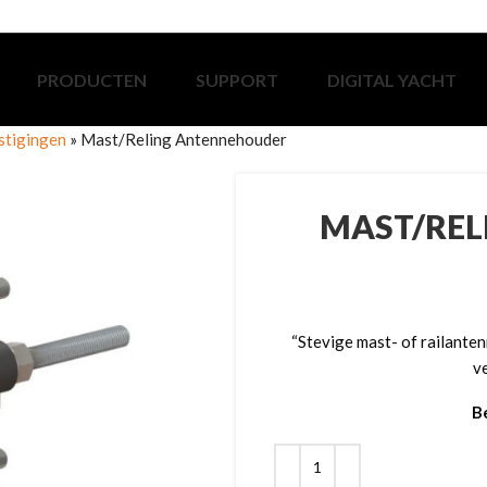
PRODUCTEN
SUPPORT
DIGITAL YACHT
stigingen
»
Mast/Reling Antennehouder
MAST/REL
“Stevige mast- of railant
v
B