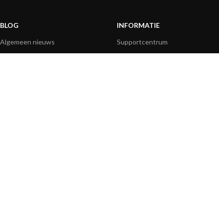
BLOG
INFORMATIE
Algemeen nieuws
Supportcentrum
Productinformatie
Veelgestelde vragen
Producttoepassing
Productgids
How-to artikelen
Productvideo's
Technisch
Mediaresources
BETAALOPTIES