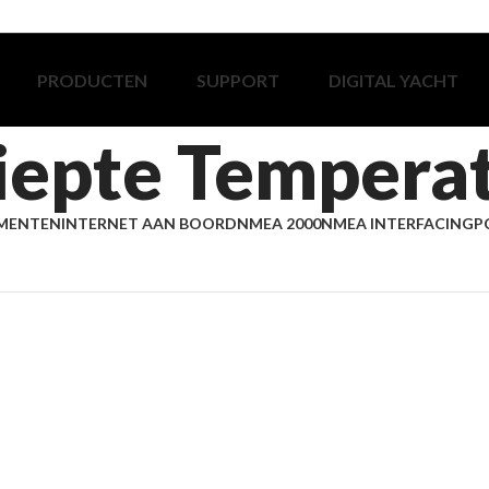
PRODUCTEN
SUPPORT
DIGITAL YACHT
iepte Tempera
MENTEN
INTERNET AAN BOORD
NMEA 2000
NMEA INTERFACING
P