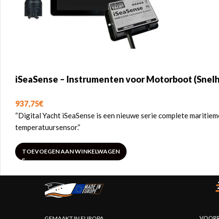
iSeaSense – Instrumenten voor Motorboot (Snelh
937,75
€
“Digital Yacht iSeaSense is een nieuwe serie complete maritiem
temperatuursensor.”
TOEVOEGEN AAN WINKELWAGEN
VOORR
GEMAAKT IN EUROPA