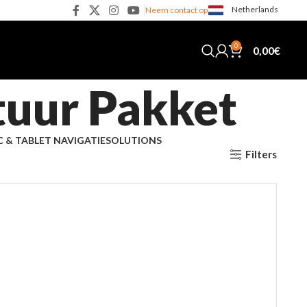
Netherlands
Neem contact op
0
0,00
€
tuur Pakket
C & TABLET NAVIGATIE
SOLUTIONS
Filters