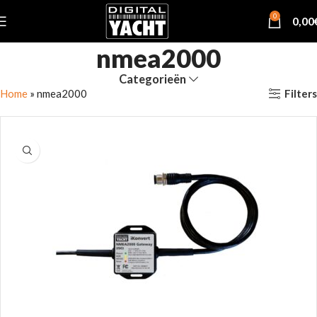
0
0,00
nmea2000
Categorieën
Filters
Home
»
nmea2000