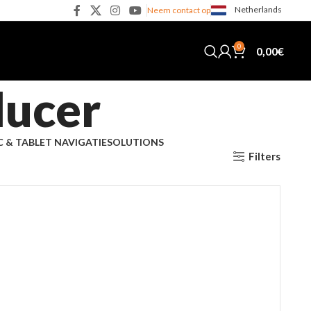
Netherlands
Neem contact op
0
0,00
€
ucer
C & TABLET NAVIGATIE
SOLUTIONS
Filters