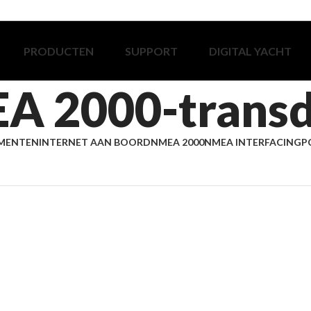
PRODUCTEN
SUPPORT
DIGITAL YACHT
A 2000-transd
MENTEN
INTERNET AAN BOORD
NMEA 2000
NMEA INTERFACING
P