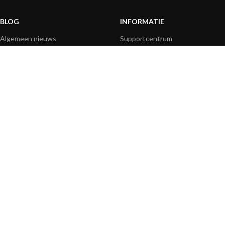
BLOG
INFORMATIE
Algemeen nieuws
Supportcentrum
Productinformatie
Veelgestelde vragen
Producttoepassing
Productgids
How-to artikelen
Productvideo's
Technisch
Mediaresources
BETAALOPTIES
|
|