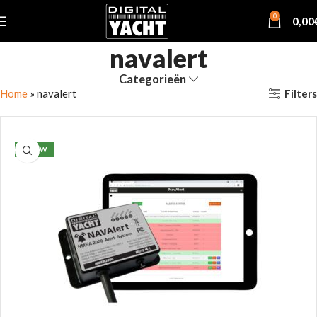
0
0,00
navalert
Categorieën
Filters
Home
»
navalert
NIEUW