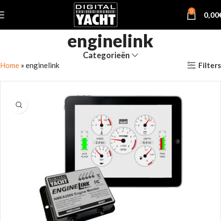
0
0,00
enginelink
Categorieën
Filters
Home
»
enginelink