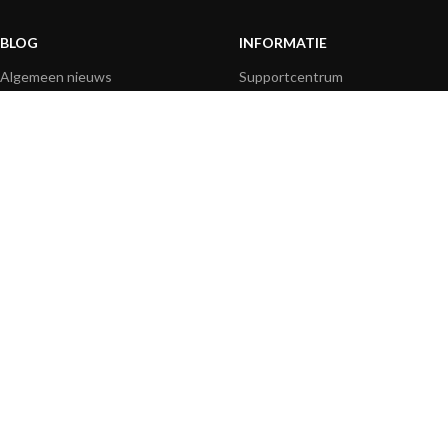
BLOG
INFORMATIE
Algemeen nieuws
Supportcentrum
Productinformatie
Veelgestelde vragen
Producttoepassing
Productgids
How-to artikelen
Productvideo's
Technisch
Mediaresources
BETAALOPTIES
|
|