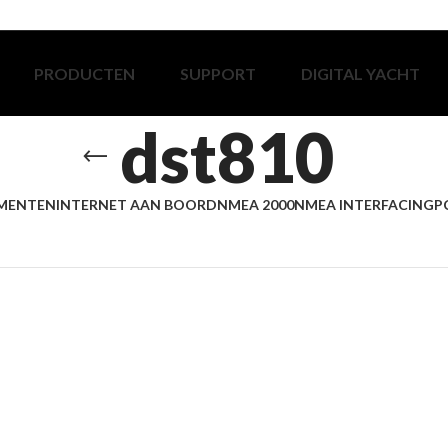
PRODUCTEN
SUPPORT
DIGITAL YACHT
dst810
MENTEN
INTERNET AAN BOORD
NMEA 2000
NMEA INTERFACING
P