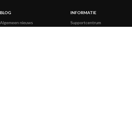
BLOG
INFORMATIE
Algemeen nieuws
Supportcentrum
Productinformatie
Veelgestelde vragen
Producttoepassing
Productgids
How-to artikelen
Productvideo's
Technisch
Mediaresources
BETAALOPTIES
|
|