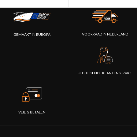
beschikbaar te maken voor apps
elk mobiel apparaat in een
op smartphones, tablets, iPads
NMEA 2000 netwerk tester en
en pc's.”
creëert eenvoudige en duidelijke
webpagina's die de gezondheid
en status van uw NMEA 2000-
VOORRAAD IN NEDERLAND
GEMAAKT IN EUROPA
netwerk weergeven.”
UITSTEKENDE KLANTENSERVICE
VEILIG BETALEN