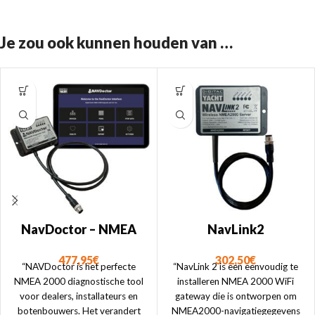
Je zou ook kunnen houden van …
NavDoctor – NMEA
NavLink2
2000 Diagnostische
302,50
€
477,95
€
Tool
“NavLink 2 is een eenvoudig te
“NAVDoctor is het perfecte
installeren NMEA 2000 WiFi
NMEA 2000 diagnostische tool
gateway die is ontworpen om
voor dealers, installateurs en
NMEA2000-navigatiegegevens
botenbouwers. Het verandert