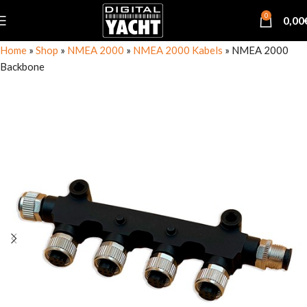
0
0,00
Home
»
Shop
»
NMEA 2000
»
NMEA 2000 Kabels
»
NMEA 2000
Backbone