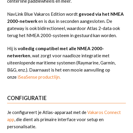
centerline paddlewheels en meer.
NavLink Blue Vakaros Edition wordt
gevoed via het NMEA
2000-netwerk
en is dus in seconden aangesloten. De
gateway is ook bidirectioneel, waardoor Atlas 2-data ook
terug het NMEA 2000-systeem in gestuurd kan worden.
Hij is
volledig compatibel met alle NMEA 2000-
netwerken
, wat zorgt voor naadloze integratie met
uiteenlopende maritieme systemen (Raymarine, Garmin,
B&G, enz.). Daarnaast is het een mooie aanvulling op
onze
iSeaSense productlijn.
CONFIGURATIE
Je configureert je Atlas-apparaat met de
Vakaros Connect
app
, die dient als primaire interface voor setup en
personalisatie.