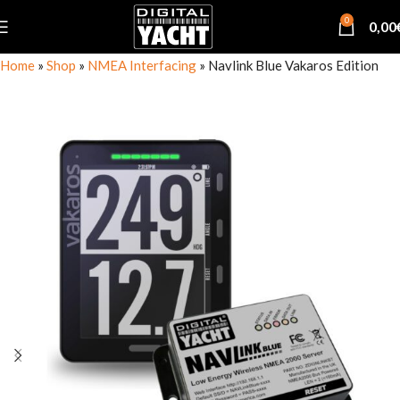
0
0,00
Home
»
Shop
»
NMEA Interfacing
»
Navlink Blue Vakaros Edition