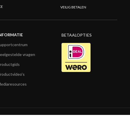
CE
VEILIG BETALEN
NFORMATIE
BETAALOPTIES
upportcentrum
eelgestelde vragen
roductgids
roductvideo's
ediaresources