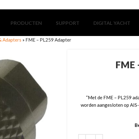
PRODUCTEN
SUPPORT
DIGITAL YACHT
& Adapters
»
FME – PL259 Adapter
FME 
“Met de FME – PL259 ada
worden aangesloten op AIS-s
B