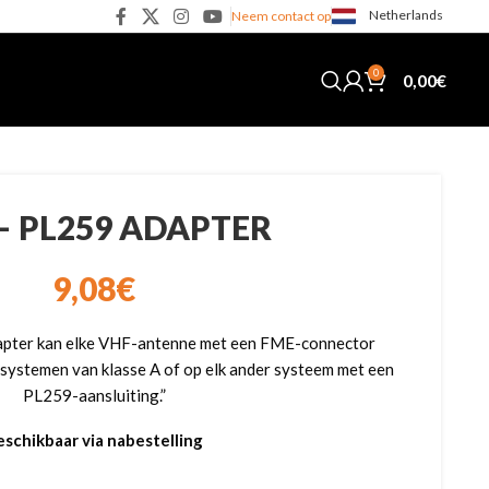
Netherlands
Neem contact op
0
0,00
€
– PL259 ADAPTER
9,08
€
pter kan elke VHF-antenne met een FME-connector
ystemen van klasse A of op elk ander systeem met een
PL259-aansluiting.”
eschikbaar via nabestelling