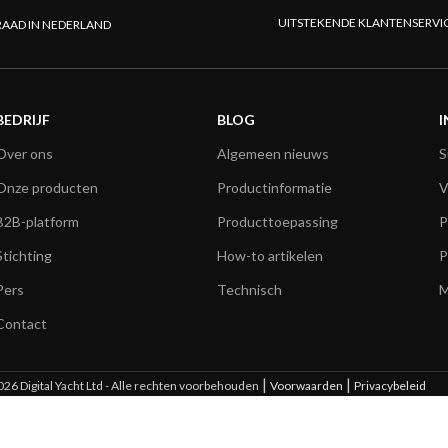
UITSTEKENDE KLANTENSERVI
AAD IN NEDERLAND
BEDRIJF
BLOG
I
Over ons
Algemeen nieuws
S
Onze producten
Productinformatie
V
B2B-platform
Producttoepassing
P
Stichting
How-to artikelen
P
Pers
Technisch
M
Contact
|
|
26 Digital Yacht Ltd - Alle rechten voorbehouden
Voorwaarden
Privacybeleid