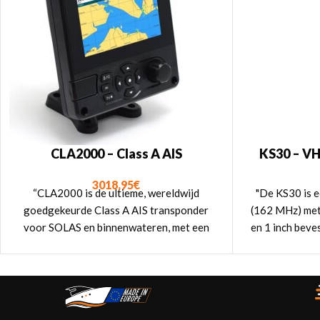
CLA2000 – Class A AIS
KS30 – VH
transponder
3018,95
€
"De KS30 is 
“CLA2000 is de ultieme, wereldwijd
(162 MHz) met
goedgekeurde Class A AIS transponder
en 1 inch beve
voor SOLAS en binnenwateren, met een
Yacht 
volledig geïntegreerd 5” hi-res
kleurendisplay.”