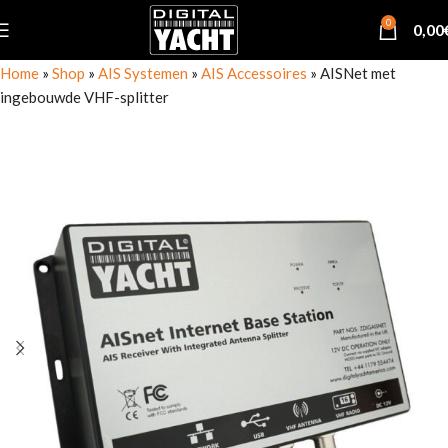
0
0,00
Home
»
Shop
»
AIS Systemen
»
AIS Accessoires
»
AISNet met
ingebouwde VHF-splitter