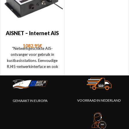
AISNET – Internet AIS
basisstation
1082,95
€
“Netwerkgeschikte AIS-
ontvanger voor gebruik in
kustbasisstations. Eenvoudige
RJ45-netwerkinterface en ook
USB. Perfect voor gebruik met
Marine Traffic of AIS Live.”
VOORRAAD IN NEDERLAND
GEMAAKT IN EUROPA